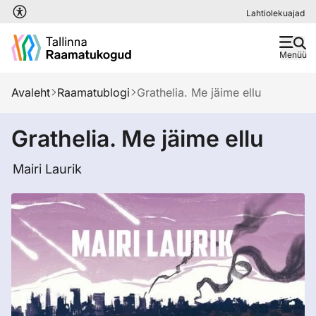
Liigu edasi põhisisu juurde
Lahtiolekuajad
Menüü
Avaleht
Raamatublogi
Grathelia. Me jäime ellu
Grathelia. Me jäime ellu
Mairi Laurik