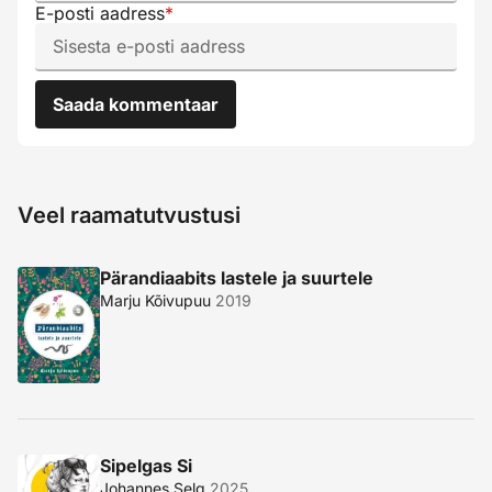
E-posti aadress
*
Saada kommentaar
Veel raamatutvustusi
Pärandiaabits lastele ja suurtele
Marju Kõivupuu
2019
Sipelgas Si
Johannes Selg
2025