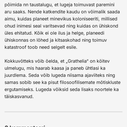
põimida nn taustalugu, et lugeja toimuvast paremini
aru saaks. Nende katkendite kaudu on võimalik saada
aimu, kuidas planeet minevikus koloniseeriti, millised
ohud inimesi seal varitsevad ning kuidas on ühiskond
üles ehitatud. Kõik ei ole ilus ja helge, planeedi
ühiskonnas on lõhed ja kitsaskohad ning toimuv
katastroof toob need selgelt esile.
Kokkuvõtteks võib öelda, et „Grathelia“ on köitev
ulmelugu, mis haarab kaasa ja paneb ühtlasi ka
juurdlema. Seda võib lugeda niisama ajaviiteks ning
samas sobib see ka pisut filosoofilisemate mõtiskluste
ergutamiseks. Lugeda võiksid seda lisaks noortele ka
täiskasvanud.