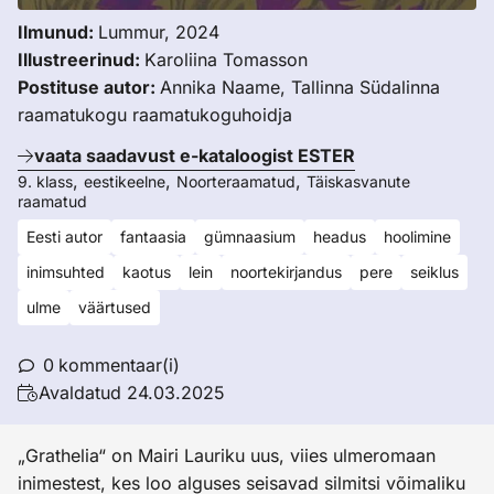
Ilmunud:
Lummur, 2024
Illustreerinud:
Karoliina Tomasson
Postituse autor:
Annika Naame, Tallinna Südalinna
raamatukogu raamatukoguhoidja
vaata saadavust e-kataloogist ESTER
,
,
,
9. klass
eestikeelne
Noorteraamatud
Täiskasvanute
raamatud
Eesti autor
fantaasia
gümnaasium
headus
hoolimine
inimsuhted
kaotus
lein
noortekirjandus
pere
seiklus
ulme
väärtused
0
kommentaar(i)
Avaldatud
24.03.2025
„Grathelia“ on Mairi Lauriku uus, viies ulmeromaan
inimestest, kes loo alguses seisavad silmitsi võimaliku