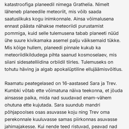
katastroofiga planeedil nimega Grathelia. Nimelt
läheneb planeedile meteoriit, mis võib saada
saatuslikuks kogu inimkonnale. Ainsa võimalusena
ennast päästa nähakse meteoriidi purustamist
pommiga, kuid selle tulemusena tabab planeeti nüüd
ühe suure kivikamaka asemel palju väiksemaid tükke.
Mis kõige hullem, planeedi pinnale kukub ka
meteoriidikildudega pihta saanud kosmoselaev, mis
siiani sidesatelliidina orbiidil tiirles. Tulemuseks on
tohutu häving ja algab apokalüptiline ellujäämisvõitlus.
Raamatu peategelased on 16-aastased Sara ja Trev.
Kumbki võtab ette võimatuna näiva teekonna, et jõuda
ainsasse paika, mida nad suudavad enam-vähem
ohutuna ette kujutada. Sara suundub mandri
põhjapoolses osas asuvasse koju ning Trev oma
perekonnale kuuluvasse samas piirkonnas asuvasse
jahimajakesse. Kui nende teed ristuvad, peavad nad