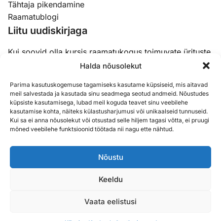
Tähtaja pikendamine
Raamatublogi
Liitu uudiskirjaga
Kui soovid olla kursis raamatukogus toimuvate ürituste,
koolituste ja uudistega, siis liitu meie uudiskirjaga.
Halda nõusolekut
Parima kasutuskogemuse tagamiseks kasutame küpsiseid, mis aitavad
Email
(Required)
meil salvestada ja kasutada sinu seadmega seotud andmeid. Nõustudes
küpsiste kasutamisega, lubad meil koguda teavet sinu veebilehe
kasutamise kohta, näiteks külastusharjumusi või unikaalseid tunnuseid.
Kui sa ei anna nõusolekut või otsustad selle hiljem tagasi võtta, ei pruugi
mõned veebilehe funktsioonid töötada nii nagu ette nähtud.
Nõustu
Sisukaart
Küpsised
Privaatsustingimused
Keeldu
Ligipääsetavus
Vaata eelistusi