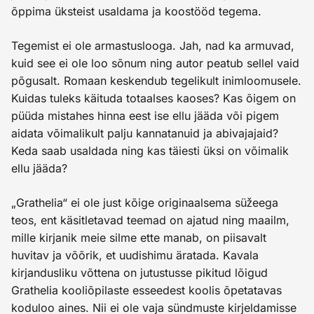
õppima üksteist usaldama ja koostööd tegema.
Tegemist ei ole armastuslooga. Jah, nad ka armuvad,
kuid see ei ole loo sõnum ning autor peatub sellel vaid
põgusalt. Romaan keskendub tegelikult inimloomusele.
Kuidas tuleks käituda totaalses kaoses? Kas õigem on
püüda mistahes hinna eest ise ellu jääda või pigem
aidata võimalikult palju kannatanuid ja abivajajaid?
Keda saab usaldada ning kas täiesti üksi on võimalik
ellu jääda?
„Grathelia“ ei ole just kõige originaalsema süžeega
teos, ent käsitletavad teemad on ajatud ning maailm,
mille kirjanik meie silme ette manab, on piisavalt
huvitav ja võõrik, et uudishimu äratada. Kavala
kirjandusliku võttena on jutustusse pikitud lõigud
Grathelia kooliõpilaste esseedest koolis õpetatavas
koduloo aines. Nii ei ole vaja sündmuste kirjeldamisse