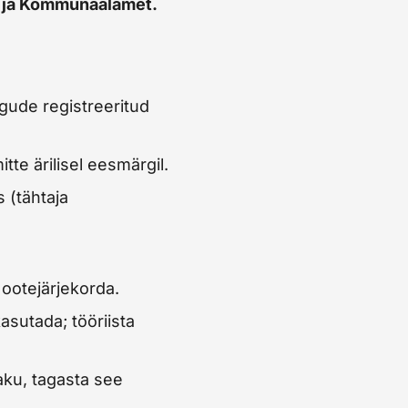
a- ja Kommunaalamet.
ogude registreeritud
tte ärilisel eesmärgil.
 (tähtaja
 ootejärjekorda.
asutada; tööriista
 aku, tagasta see