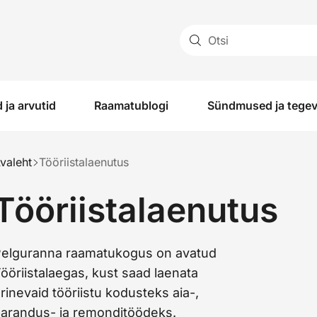
Otsi
 ja arvutid
Raamatublogi
Sündmused ja tege
valeht
Tööriistalaenutus
Tööriistalaenutus
elguranna raamatukogus on avatud
T
ööriistalaegas, kust saad laenata
rinevaid tööriistu kodusteks aia-,
arandus- ja remonditöödeks.