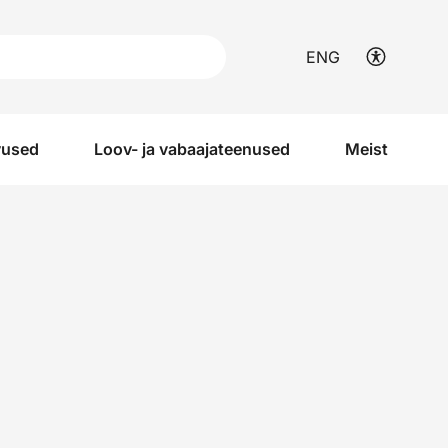
ENG
vused
Loov- ja vabaajateenused
Meist