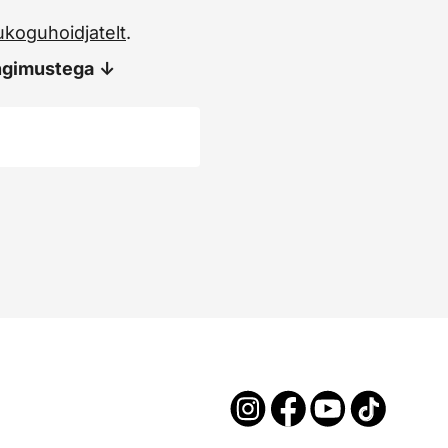
koguhoidjatelt
.
ingimustega
↓