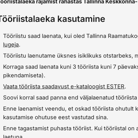
ööriistalaeka rajamist rahastas Tallinna Keskkonn
Tööriistalaeka kasutamine
Tööriistu saad laenata, kui oled Tallinna Raamatuk
lugeja
.
Tööriistu laenutame üksnes isiklikuks otstarbeks, mi
Korraga saad laenata kuni 3 tööriista kuni 7 päevaks
pikendamiseta).
Vaata tööriista saadavust e-kataloogist ESTER
.
Soovi korral saad panna end väljalaenatud tööriista
Enne laenamist veendu, et oskad tööriista ohutult k
kasutamise ohutuse eest vastutad sina.
Enne tagastamist puhasta tööriist. Kui tööriistal on
laetuna.