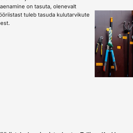
aenamine on tasuta
, olenevalt
ööriistast
tuleb tasuda kulutarvikute
est.