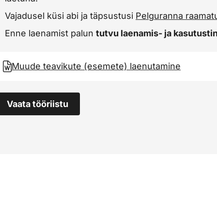
Vajadusel küsi abi ja täpsustusi
Pelguranna raamatu
Enne laenamist palun
tutvu laenamis- ja kasutust
Muude teavikute (esemete) laenutamine
Vaata tööriistu