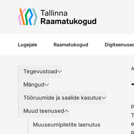
Liigu edasi põhisisu juurde
Lugejale
Raamatukogud
Digiteenused
A
Tegevustoad
Mängud
Tööruumide ja saalide kasutus
P
Muud teenused
e
Muuseumipiletite laenutus
p