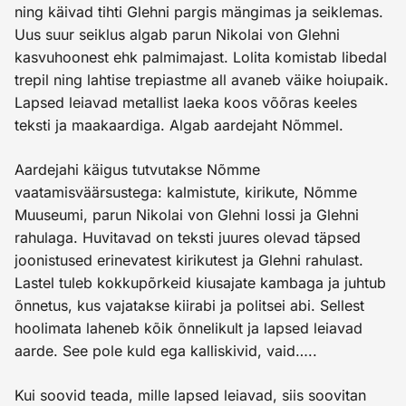
ning käivad tihti Glehni pargis mängimas ja seiklemas.
Uus suur seiklus algab parun Nikolai von Glehni
kasvuhoonest ehk palmimajast. Lolita komistab libedal
trepil ning lahtise trepiastme all avaneb väike hoiupaik.
Lapsed leiavad metallist laeka koos võõras keeles
teksti ja maakaardiga. Algab aardejaht Nõmmel.
Aardejahi käigus tutvutakse Nõmme
vaatamisväärsustega: kalmistute, kirikute, Nõmme
Muuseumi, parun Nikolai von Glehni lossi ja Glehni
rahulaga. Huvitavad on teksti juures olevad täpsed
joonistused erinevatest kirikutest ja Glehni rahulast.
Lastel tuleb kokkupõrkeid kiusajate kambaga ja juhtub
õnnetus, kus vajatakse kiirabi ja politsei abi. Sellest
hoolimata laheneb kõik õnnelikult ja lapsed leiavad
aarde. See pole kuld ega kalliskivid, vaid…..
Kui soovid teada, mille lapsed leiavad, siis soovitan