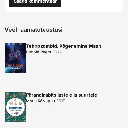
Saada kommentaar
Veel raamatutvustusi
Tehnozombid. Põgenemine Maalt
Bobbie Peers
2026
Pärandiaabits lastele ja suurtele
Marju Kõivupuu
2019