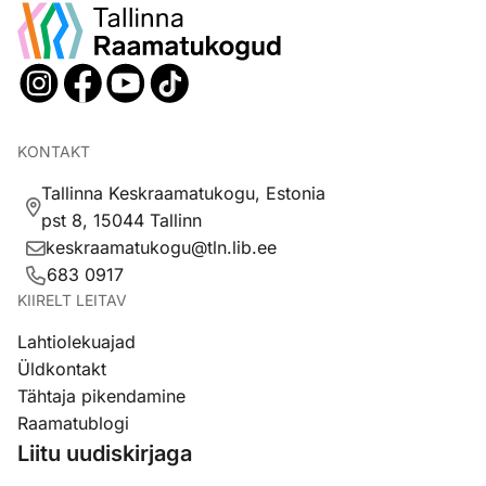
KONTAKT
Tallinna Keskraamatukogu, Estonia
pst 8, 15044 Tallinn
keskraamatukogu@tln.lib.ee
683 0917
KIIRELT LEITAV
Lahtiolekuajad
Üldkontakt
Tähtaja pikendamine
Raamatublogi
Liitu uudiskirjaga