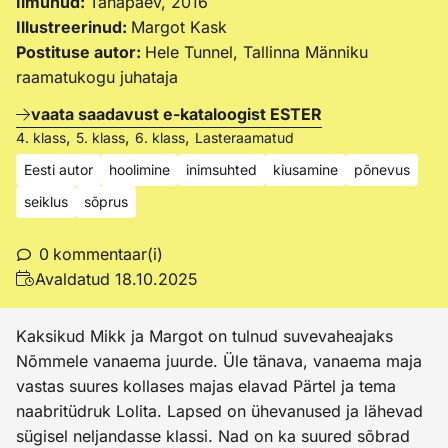
Ilmunud:
Tänapäev, 2016
Illustreerinud:
Margot Kask
Postituse autor:
Hele Tunnel, Tallinna Männiku
raamatukogu juhataja
vaata saadavust e-kataloogist ESTER
,
,
,
4. klass
5. klass
6. klass
Lasteraamatud
Eesti autor
hoolimine
inimsuhted
kiusamine
põnevus
seiklus
sõprus
0
kommentaar(i)
Avaldatud
18.10.2025
Kaksikud Mikk ja Margot on tulnud suvevaheajaks
Nõmmele vanaema juurde. Üle tänava, vanaema maja
vastas suures kollases majas elavad Pärtel ja tema
naabritüdruk Lolita. Lapsed on ühevanused ja lähevad
sügisel neljandasse klassi. Nad on ka suured sõbrad