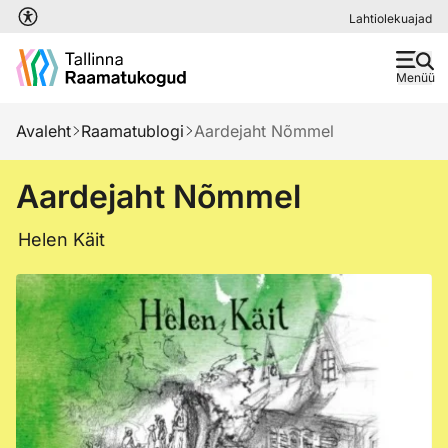
Liigu edasi põhisisu juurde
Lahtiolekuajad
Menüü
Avaleht
Raamatublogi
Aardejaht Nõmmel
Aardejaht Nõmmel
Helen Käit