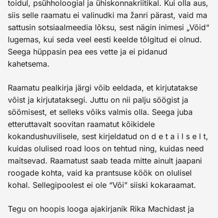
toidul, psühholoogial ja ühiskonnakriitikal. Kui olla aus,
siis selle raamatu ei valinudki ma žanri pärast, vaid ma
sattusin sotsiaalmeedia lõksu, sest nägin inimesi „Võid“
lugemas, kui seda veel eesti keelde tõlgitud ei olnud.
Seega hüppasin pea ees vette ja ei pidanud
kahetsema.
Raamatu pealkirja järgi võib eeldada, et kirjutatakse
võist ja kirjutataksegi. Juttu on nii palju söögist ja
söömisest, et selleks võiks valmis olla. Seega juba
etteruttavalt soovitan raamatut kõikidele
kokandushuvilisele, sest kirjeldatud on d e t a i l s e l t,
kuidas olulised road loos on tehtud ning, kuidas need
maitsevad. Raamatust saab teada mitte ainult jaapani
roogade kohta, vaid ka prantsuse köök on olulisel
kohal. Sellegipoolest ei ole “Või” siiski kokaraamat.
Tegu on hoopis looga ajakirjanik Rika Machidast ja