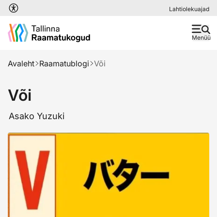
Liigu edasi põhisisu juurde
Lahtiolekuajad
Menüü
Avaleht
Raamatublogi
Või
Või
Asako Yuzuki