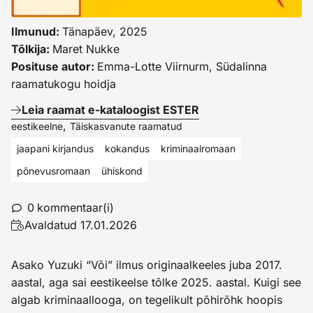
Ilmunud:
Tänapäev, 2025
Tõlkija:
Maret Nukke
Posituse autor:
Emma-Lotte Viirnurm, Südalinna
raamatukogu hoidja
Leia raamat e-kataloogist ESTER
,
eestikeelne
Täiskasvanute raamatud
jaapani kirjandus
kokandus
kriminaalromaan
põnevusromaan
ühiskond
0
kommentaar(i)
Avaldatud
17.01.2026
Asako Yuzuki “Või” ilmus originaalkeeles juba 2017.
aastal, aga sai eestikeelse tõlke 2025. aastal. Kuigi see
algab kriminaallooga, on tegelikult põhirõhk hoopis