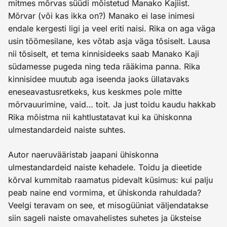
mitmes mõrvas süüdi mõistetud Manako Kajiist.
Mõrvar (või kas ikka on?) Manako ei lase inimesi
endale kergesti ligi ja veel eriti naisi. Rika on aga väga
usin töömesilane, kes võtab asja väga tõsiselt. Lausa
nii tõsiselt, et tema kinnisideeks saab Manako Kaji
südamesse pugeda ning teda rääkima panna. Rika
kinnisidee muutub aga iseenda jaoks üllatavaks
eneseavastusretkeks, kus keskmes pole mitte
mõrvauurimine, vaid… toit. Ja just toidu kaudu hakkab
Rika mõistma nii kahtlustatavat kui ka ühiskonna
ulmestandardeid naiste suhtes.
Autor naeruvääristab jaapani ühiskonna
ulmestandardeid naiste kehadele. Toidu ja dieetide
kõrval kummitab raamatus pidevalt küsimus: kui palju
peab naine end vormima, et ühiskonda rahuldada?
Veelgi teravam on see, et misogüüniat väljendatakse
siin sageli naiste omavahelistes suhetes ja üksteise