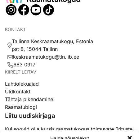
KONTAKT
Tallinna Keskraamatukogu, Estonia
pst 8, 15044 Tallinn
keskraamatukogu@tln.lib.ee
683 0917
KIIRELT LEITAV
Lahtiolekuajad
Üldkontakt
Tähtaja pikendamine
Raamatublogi
Liitu uudiskirjaga
Kui soovid olla kursis raamatukogus toimuvate ürituste,
koolituste ja uudistega, siis liitu meie uudiskirjaga.
Halda nõusolekut