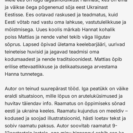
ja väikse õega põgenenud sõja eest Ukrainast
Eestisse. Ees ootavad raskused ja teadmatus, kuid
Eesti võtab nad vastu oma lahkuse, vastutulelikkuse ja
mõistmisega. Uues koolis märkab Hannat kohalik
poiss Mattias ja nende vahel tekib väga liigutav
sõprus. Lapsed õpivad ületama keelebarjääri, uurivad
teineteise huvisid ja jagavad teadmisi oma
kodumaadest ja nende traditsioonidest. Mattias õpib
erilise ettevaatlikkuse ja delikaatsusega arvestama
Hanna tunnetega.
Autor on teinud suurepärast tööd. Iga peatükk on väike
eraldi situatsioon, mille lõpus on aruteluküsimused ja
huvitav täiendav info. Raamatus on õppimiseks sõnad
eesti ja ukraina keeles. Raamatu kujundus on meeldiv –
kodused ja soojad illustratsioonid, hästi loetav tekst ja
sobiv raamatu paksus. Autor soovitab raamatut 9-