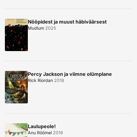
Nööpidest ja muust häbiväärsest
Mudlum
2025
Percy Jackson ja viimne olümplane
Rick Riordan
2018
Laulupeole!
Anu Röömel
2019