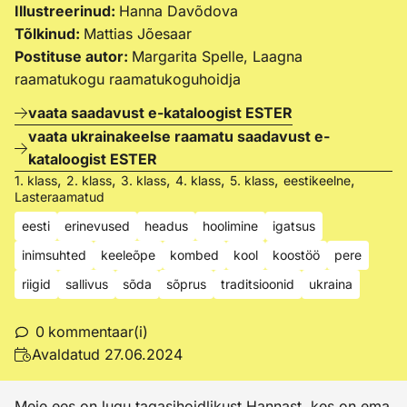
Illustreerinud:
Hanna Davõdova
Tõlkinud:
Mattias Jõesaar
Postituse autor:
Margarita Spelle, Laagna
raamatukogu raamatukoguhoidja
vaata saadavust e-kataloogist ESTER
vaata ukrainakeelse raamatu saadavust e-
kataloogist ESTER
,
,
,
,
,
,
1. klass
2. klass
3. klass
4. klass
5. klass
eestikeelne
Lasteraamatud
eesti
erinevused
headus
hoolimine
igatsus
inimsuhted
keeleõpe
kombed
kool
koostöö
pere
riigid
sallivus
sõda
sõprus
traditsioonid
ukraina
0
kommentaar(i)
Avaldatud
27.06.2024
Meie ees on lugu tagasihoidlikust Hannast, kes on ema