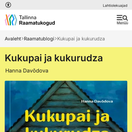
Liigu edasi põhisisu juurde
Lahtiolekuajad
Menüü
Avaleht
Raamatublogi
Kukupai ja kukurudza
Kukupai ja kukurudza
Hanna Davõdova