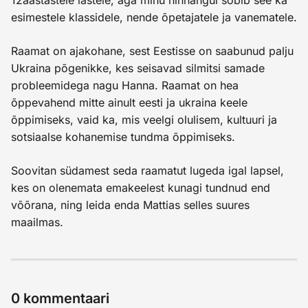
12aastastele lastele, aga minu hinnangul sobib see ka
esimestele klassidele, nende õpetajatele ja vanematele.
Raamat on ajakohane, sest Eestisse on saabunud palju
Ukraina põgenikke, kes seisavad silmitsi samade
probleemidega nagu Hanna. Raamat on hea
õppevahend mitte ainult eesti ja ukraina keele
õppimiseks, vaid ka, mis veelgi olulisem, kultuuri ja
sotsiaalse kohanemise tundma õppimiseks.
Soovitan südamest seda raamatut lugeda igal lapsel,
kes on olenemata emakeelest kunagi tundnud end
võõrana, ning leida enda Mattias selles suures
maailmas.
0
kommentaari