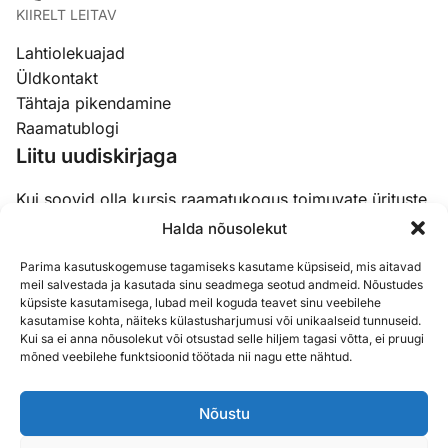
KIIRELT LEITAV
Lahtiolekuajad
Üldkontakt
Tähtaja pikendamine
Raamatublogi
Liitu uudiskirjaga
Kui soovid olla kursis raamatukogus toimuvate ürituste,
koolituste ja uudistega, siis liitu meie uudiskirjaga.
Halda nõusolekut
Parima kasutuskogemuse tagamiseks kasutame küpsiseid, mis aitavad
Email
(Required)
meil salvestada ja kasutada sinu seadmega seotud andmeid. Nõustudes
küpsiste kasutamisega, lubad meil koguda teavet sinu veebilehe
kasutamise kohta, näiteks külastusharjumusi või unikaalseid tunnuseid.
Kui sa ei anna nõusolekut või otsustad selle hiljem tagasi võtta, ei pruugi
mõned veebilehe funktsioonid töötada nii nagu ette nähtud.
Nõustu
Sisukaart
Küpsised