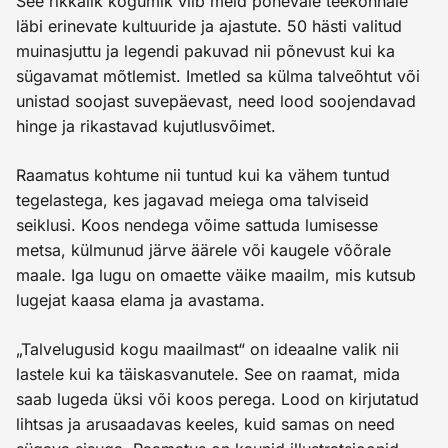
See rikkalik kogumik viib meid põnevale teekonnale
läbi erinevate kultuuride ja ajastute. 50 hästi valitud
muinasjuttu ja legendi pakuvad nii põnevust kui ka
sügavamat mõtlemist. Imetled sa külma talveõhtut või
unistad soojast suvepäevast, need lood soojendavad
hinge ja rikastavad kujutlusvõimet.
Raamatus kohtume nii tuntud kui ka vähem tuntud
tegelastega, kes jagavad meiega oma talviseid
seiklusi. Koos nendega võime sattuda lumisesse
metsa, külmunud järve äärele või kaugele võõrale
maale. Iga lugu on omaette väike maailm, mis kutsub
lugejat kaasa elama ja avastama.
„Talvelugusid kogu maailmast“ on ideaalne valik nii
lastele kui ka täiskasvanutele. See on raamat, mida
saab lugeda üksi või koos perega. Lood on kirjutatud
lihtsas ja arusaadavas keeles, kuid samas on need