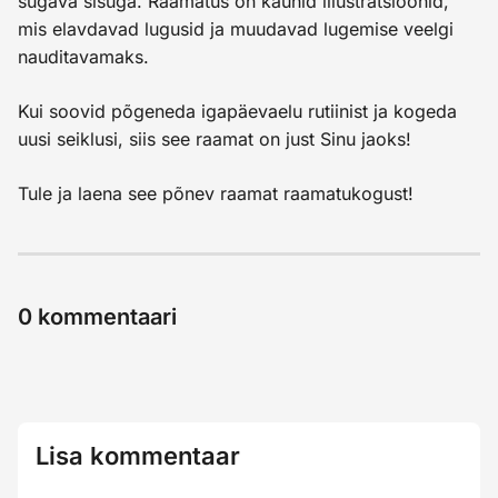
sügava sisuga. Raamatus on kaunid illustratsioonid,
mis elavdavad lugusid ja muudavad lugemise veelgi
nauditavamaks.
Kui soovid põgeneda igapäevaelu rutiinist ja kogeda
uusi seiklusi, siis see raamat on just Sinu jaoks!
Tule ja laena see põnev raamat raamatukogust!
0
kommentaari
Lisa kommentaar