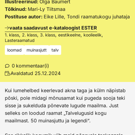
Illustreerinud:
Olga Baumert
Tõlkinud:
Mari-Ly Tiitsmaa
Postituse autor:
Eike Lille, Tondi raamatukogu juhataja
vaata saadavust e-kataloogist ESTER
,
,
,
,
,
1. klass
2. klass
3. klass
eestikeelne
koolieelik
Lasteraamatud
loomad
muinasjutt
talv
0
kommentaar(i)
Avaldatud
25.12.2024
Kui lumehelbed keerlevad akna taga ja külm näpistab
põski, pole midagi mõnusamat kui pugeda sooja teki
sisse ja sukelduda põnevate lugude maailma. Just
selleks on loodud raamat „Talvelugusid kogu
maailmast. 50 muinasjuttu ja legendi“.