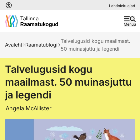
Liigu edasi põhisisu juurde
Lahtiolekuajad
Menüü
Talvelugusid kogu maailmast.
Avaleht
Raamatublogi
50 muinasjuttu ja legendi
Talvelugusid kogu
maailmast. 50 muinasjuttu
ja legendi
Angela McAllister