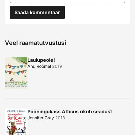
Saada kommentaar
Veel raamatutvustusi
Laulupeole!
Anu Röömel
2019
Pööningukass Atticus rikub seadust
Jennifer Gray
2013