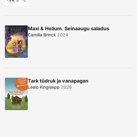
Maxi & Helium. Seinaaugu saladus
Camilla Brinck
2024
Tark tüdruk ja vanapagan
Leelo Kingisepp
2026