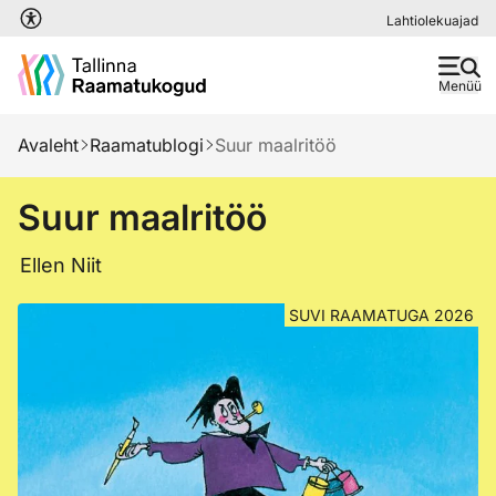
Liigu edasi põhisisu juurde
Lahtiolekuajad
Menüü
Avaleht
Raamatublogi
Suur maalritöö
Suur maalritöö
Ellen Niit
SUVI RAAMATUGA 2026