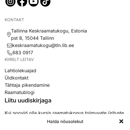
KONTAKT
Tallinna Keskraamatukogu, Estonia
pst 8, 15044 Tallinn
keskraamatukogu@tln.lib.ee
683 0917
KIIRELT LEITAV
Lahtiolekuajad
Üldkontakt
Tähtaja pikendamine
Raamatublogi
Liitu uudiskirjaga
Kui soovid olla kursis raamatukogus toimuvate ürituste,
koolituste ja uudistega, siis liitu meie uudiskirjaga.
Halda nõusolekut