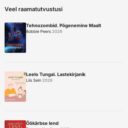
Veel raamatutvustusi
Tehnozombid. Põgenemine Maalt
Bobbie Peers
2026
Leelo Tungal. Lastekirjanik
Liis Sein
2026
Öökärbse lend