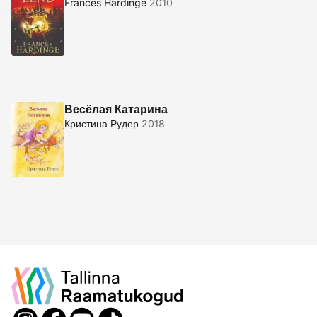
Frances Hardinge
2010
Весёлая Катарина
Кристина Рудер
2018