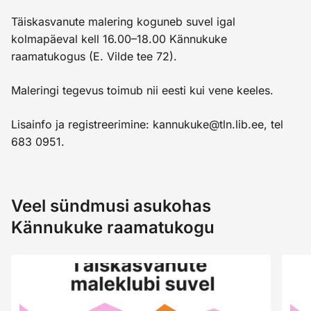
Täiskasvanute malering koguneb suvel igal
kolmapäeval kell 16.00–18.00 Kännukuke
raamatukogus (E. Vilde tee 72).
Maleringi tegevus toimub nii eesti kui vene keeles.
Lisainfo ja registreerimine: kannukuke@tln.lib.ee, tel
683 0951.
Veel sündmusi asukohas
Kännukuke raamatukogu