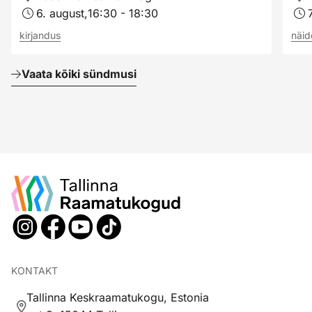
6. august,
16:30 - 18:30
kirjandus
näi
Vaata kõiki sündmusi
KONTAKT
Tallinna Keskraamatukogu, Estonia