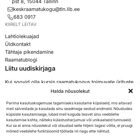
pst 8, 15044 Tallinn
keskraamatukogu@tln.lib.ee
683 0917
KIIRELT LEITAV
Lahtiolekuajad
Üldkontakt
Tähtaja pikendamine
Raamatublogi
Liitu uudiskirjaga
Kui soovid olla kursis raamatukogus toimuvate ürituste,
koolituste ja uudistega, siis liitu meie uudiskirjaga.
Halda nõusolekut
Parima kasutuskogemuse tagamiseks kasutame küpsiseid, mis aitavad
Email
(Required)
meil salvestada ja kasutada sinu seadmega seotud andmeid. Nõustudes
küpsiste kasutamisega, lubad meil koguda teavet sinu veebilehe
kasutamise kohta, näiteks külastusharjumusi või unikaalseid tunnuseid.
Kui sa ei anna nõusolekut või otsustad selle hiljem tagasi võtta, ei pruugi
mõned veebilehe funktsioonid töötada nii nagu ette nähtud.