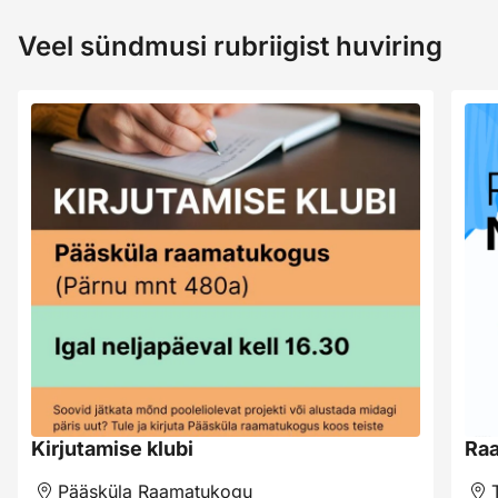
Veel sündmusi rubriigist huviring
Kirjutamise klubi
Raa
Pääsküla Raamatukogu