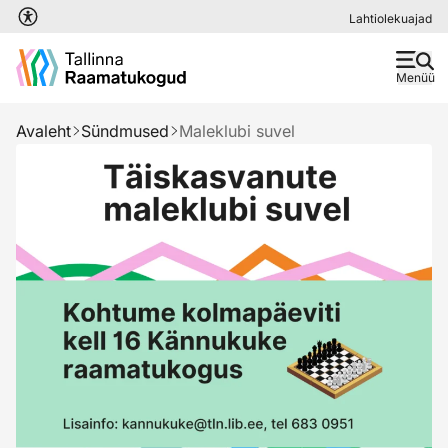
Liigu edasi põhisisu juurde
Lahtiolekuajad
Menüü
Avaleht
Sündmused
Maleklubi suvel