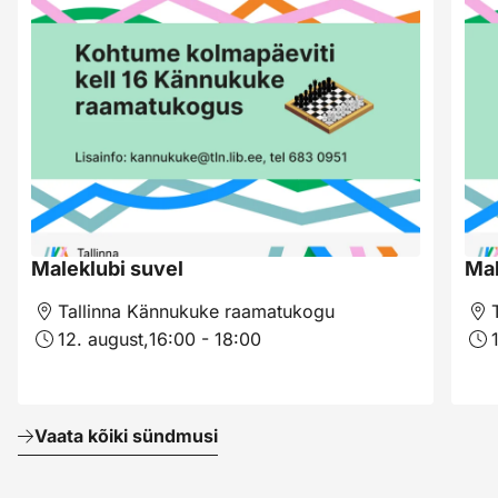
Maleklubi suvel
Mal
Tallinna Kännukuke raamatukogu
12. august,
16:00 - 18:00
Vaata kõiki sündmusi