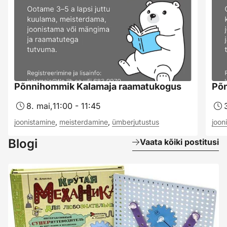
Põnnihommik Kalamaja raamatukogus
Põn
8. mai,
11:00 - 11:45
joonistamine
,
meisterdamine
,
ümberjutustus
joon
Blogi
Vaata kõiki postitusi