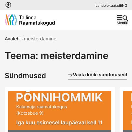
Liigu edasi põhisisu juurde
Lahtiolekuajad
ENG
Menüü
Avaleht
meisterdamine
Teema: meisterdamine
Sündmused
Vaata kõiki sündmuseid