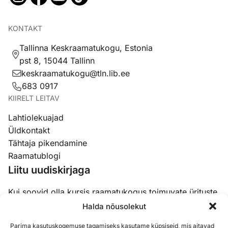
KONTAKT
Tallinna Keskraamatukogu, Estonia
pst 8, 15044 Tallinn
keskraamatukogu@tln.lib.ee
683 0917
KIIRELT LEITAV
Lahtiolekuajad
Üldkontakt
Tähtaja pikendamine
Raamatublogi
Liitu uudiskirjaga
Kui soovid olla kursis raamatukogus toimuvate ürituste,
koolituste ja uudistega, siis liitu meie uudiskirjaga.
Halda nõusolekut
Parima kasutuskogemuse tagamiseks kasutame küpsiseid, mis aitavad