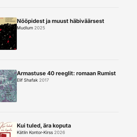
Nööpidest ja muust häbiväärsest
Mudlum
2025
Armastuse 40 reeglit: romaan Rumist
Elif Shafak
2017
Kui tuled, ära koputa
Kätlin Kontor-Kirss
2026