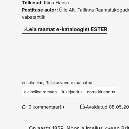
Tõlkinud:
Riina Hanso
Postituse autor:
Ülle Alt, Tallinna Raamatukogud
vabatahtlik
Leia raamat e-kataloogist ESTER
,
eestikeelne
Täiskasvanute raamatud
ajalooline romaan
ilukirjandus
norra kirjandus
0
kommentaar(i)
Avaldatud
08.05.2
On aasta 1859. Noor ja imeilus kveen Br