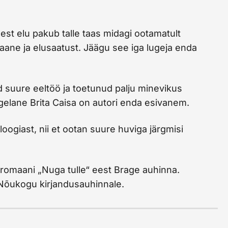
 sest elu pakub talle taas midagi ootamatult
aane ja elusaatust. Jäägu see iga lugeja enda
 suure eeltöö ja toetunud palju minevikus
gelane Brita Caisa on autori enda esivanem.
loogiast, nii et ootan suure huviga järgmisi
romaani „Nuga tulle“ eest Brage auhinna.
Nõukogu kirjandusauhinnale.