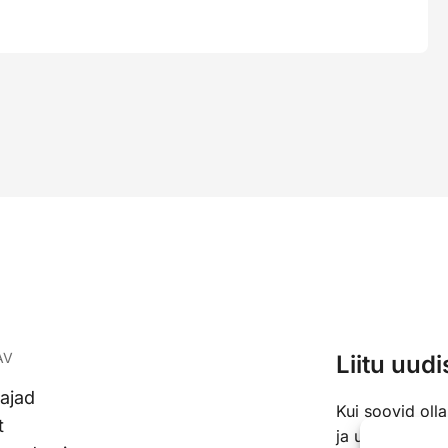
AV
Liitu uudi
ajad
Kui soovid oll
t
ja uudistega, si