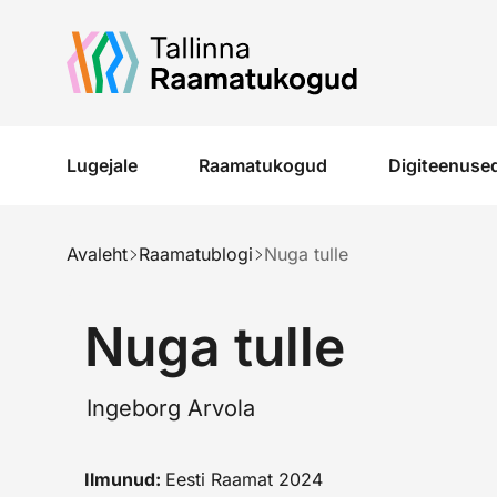
Liigu edasi põhisisu juurde
Lugejale
Raamatukogud
Digiteenused
Avaleht
Raamatublogi
Nuga tulle
Nuga tulle
Ingeborg Arvola
Ilmunud:
Eesti Raamat 2024