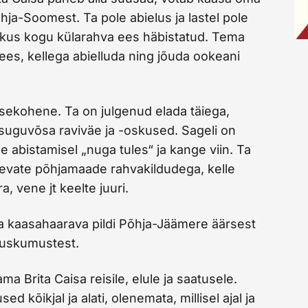
ja-Soomest. Ta pole abielus ja lastel pole
irikus kogu külarahva ees häbistatud. Tema
ees, kellega abielluda ning jõuda ookeani
otsekohene. Ta on julgenud elada täiega,
suguvõsa raviväe ja -oskused. Sageli on
 abistamisel „nuga tules“ ja kange viin. Ta
rinevate põhjamaade rahvakildudega, kelle
, vene jt keelte juuri.
ja kaasahaarava pildi Põhja-Jäämere äärsest
 uskumustest.
 Brita Caisa reisile, elule ja saatusele.
 kõikjal ja alati, olenemata, millisel ajal ja