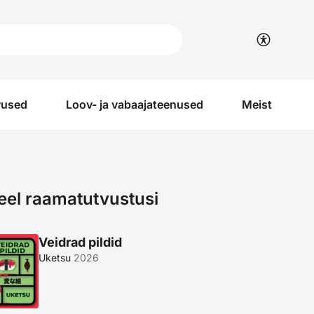
vused
Loov- ja vabaajateenused
Meist
eel raamatutvustusi
Veidrad pildid
Uketsu
2026