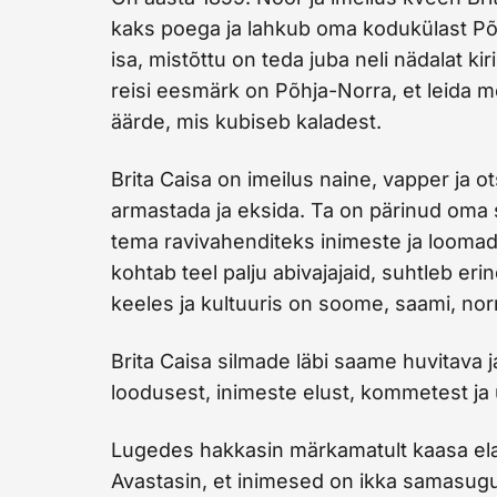
kaks poega ja lahkub oma kodukülast Põh
isa, mistõttu on teda juba neli nädalat k
reisi eesmärk on Põhja-Norra, et leida m
äärde, mis kubiseb kaladest.
Brita Caisa on imeilus naine, vapper ja 
armastada ja eksida. Ta on pärinud oma 
tema ravivahenditeks inimeste ja loomade
kohtab teel palju abivajajaid, suhtleb e
keeles ja kultuuris on soome, saami, norra
Brita Caisa silmade läbi saame huvitava 
loodusest, inimeste elust, kommetest ja
Lugedes hakkasin märkamatult kaasa elama
Avastasin, et inimesed on ikka samasugused