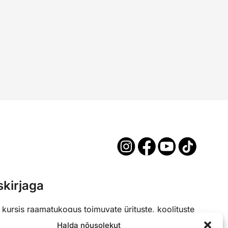
skirjaga
a kursis raamatukogus toimuvate ürituste, koolituste
is liitu meie uudiskirjaga.
Halda nõusolekut