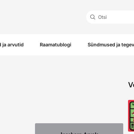
Otsi
 ja arvutid
Raamatublogi
Sündmused ja tege
V