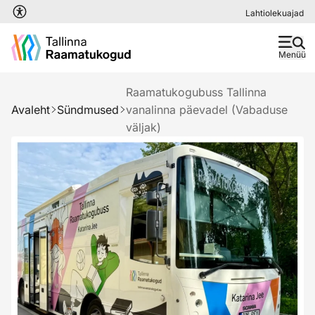
Liigu edasi põhisisu juurde
Lahtiolekuajad
Menüü
Raamatukogubuss Tallinna
Avaleht
Sündmused
vanalinna päevadel (Vabaduse
väljak)