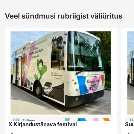
Veel sündmusi rubriigist väliüritus
X Kirjandustänava festival
Suu