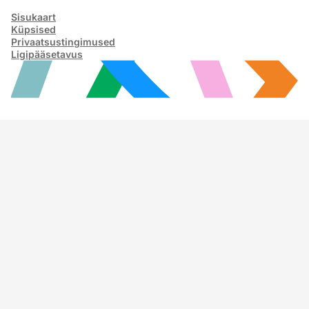
Sisukaart
Küpsised
Privaatsustingimused
Ligipääsetavus