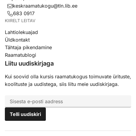
keskraamatukogu@tln.lib.ee
683 0917
KIIRELT LEITAV
Lahtiolekuajad
Üldkontakt
Tähtaja pikendamine
Raamatublogi
Liitu uudiskirjaga
Kui soovid olla kursis raamatukogus toimuvate ürituste,
koolituste ja uudistega, siis liitu meie uudiskirjaga.
Email
(Required)