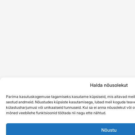
Halda nõusolekut
Parima kasutuskogemuse tagamiseks kasutame küpsiseid, mis aitavad meil
seotud andmeid. Nõustudes küpsiste kasutamisega, lubad meil koguda teave
külastusharjumusi või unikaalseid tunnuseid. Kui sa ei anna nõusolekut või ots
mõned veebilehe funktsioonid töötada nii nagu ette nähtud.
Nõustu