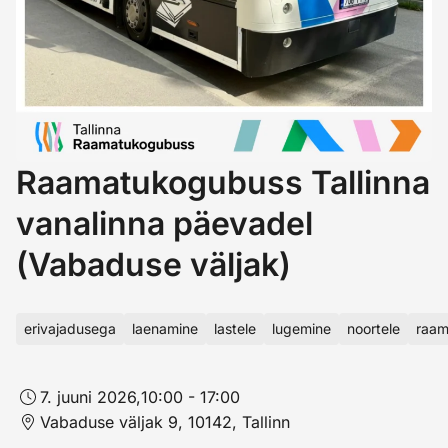
Raamatukogubuss Tallinna
vanalinna päevadel
(Vabaduse väljak)
erivajadusega
laenamine
lastele
lugemine
noortele
raam
7. juuni 2026,
10:00 - 17:00
Vabaduse väljak 9, 10142, Tallinn