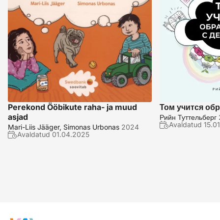
Perekond Ööbikute raha- ja muud
Том учится об
asjad
Рийн Туттельберг
Avaldatud
15.0
Mari-Liis Jääger, Simonas Urbonas
2024
Avaldatud
01.04.2025