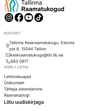
KONTAKT
Tallinna Keskraamatukogu, Estonia
pst 8, 15044 Tallinn
keskraamatukogu@tln.lib.ee
683 0917
KIIRELT LEITAV
Lahtiolekuajad
Üldkontakt
Tähtaja pikendamine
Raamatublogi
Liitu uudiskirjaga