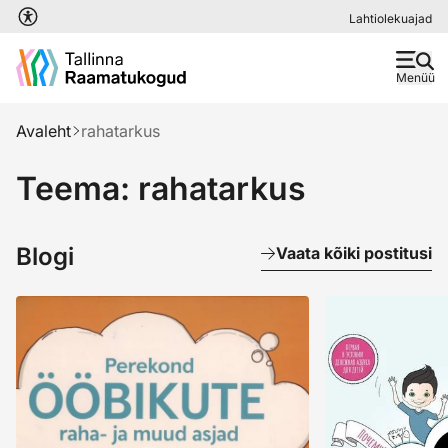
Liigu edasi põhisisu juurde
Lahtiolekuajad
Menüü
Avaleht
rahatarkus
Teema: rahatarkus
Blogi
Vaata kõiki postitusi