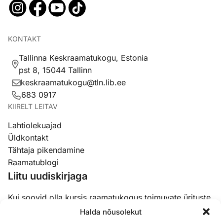
KONTAKT
Tallinna Keskraamatukogu, Estonia
pst 8, 15044 Tallinn
keskraamatukogu@tln.lib.ee
683 0917
KIIRELT LEITAV
Lahtiolekuajad
Üldkontakt
Tähtaja pikendamine
Raamatublogi
Liitu uudiskirjaga
Kui soovid olla kursis raamatukogus toimuvate ürituste,
koolituste ja uudistega, siis liitu meie uudiskirjaga.
Halda nõusolekut