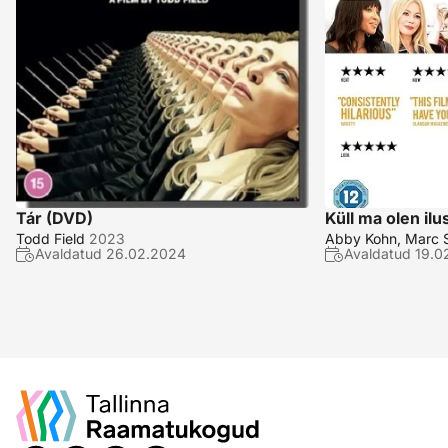
Tár (DVD)
Küll ma olen il
Todd Field
2023
Abby Kohn, Marc S
Avaldatud
26.02.2024
Avaldatud
19.0