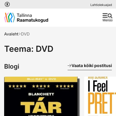
Liigu edasi põhisisu juurde
Lahtiolekuajad
Menüü
Avaleht
DVD
Teema: DVD
Blogi
Vaata kõiki postitusi