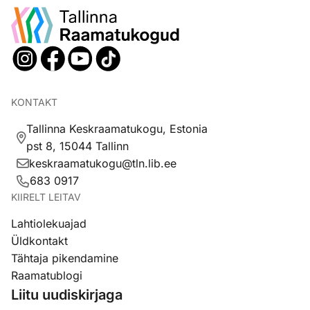
KONTAKT
Tallinna Keskraamatukogu, Estonia
pst 8, 15044 Tallinn
keskraamatukogu@tln.lib.ee
683 0917
KIIRELT LEITAV
Lahtiolekuajad
Üldkontakt
Tähtaja pikendamine
Raamatublogi
Liitu uudiskirjaga