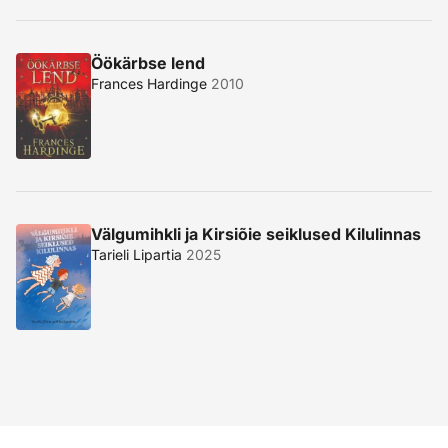
Öökärbse lend
Frances Hardinge
2010
Välgumihkli ja Kirsiõie seiklused Kilulinnas
Tarieli Lipartia
2025