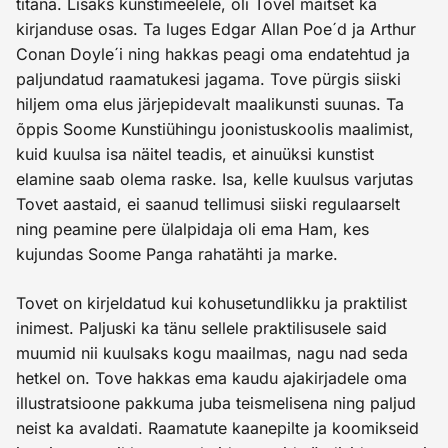
titana. Lisaks kunstimeelele, oli Tovel maitset ka
kirjanduse osas. Ta luges Edgar Allan Poe´d ja Arthur
Conan Doyle´i ning hakkas peagi oma endatehtud ja
paljundatud raamatukesi jagama. Tove pürgis siiski
hiljem oma elus järjepidevalt maalikunsti suunas. Ta
õppis Soome Kunstiühingu joonistuskoolis maalimist,
kuid kuulsa isa näitel teadis, et ainuüksi kunstist
elamine saab olema raske. Isa, kelle kuulsus varjutas
Tovet aastaid, ei saanud tellimusi siiski regulaarselt
ning peamine pere ülalpidaja oli ema Ham, kes
kujundas Soome Panga rahatähti ja marke.
Tovet on kirjeldatud kui kohusetundlikku ja praktilist
inimest. Paljuski ka tänu sellele praktilisusele said
muumid nii kuulsaks kogu maailmas, nagu nad seda
hetkel on. Tove hakkas ema kaudu ajakirjadele oma
illustratsioone pakkuma juba teismelisena ning paljud
neist ka avaldati. Raamatute kaanepilte ja koomikseid