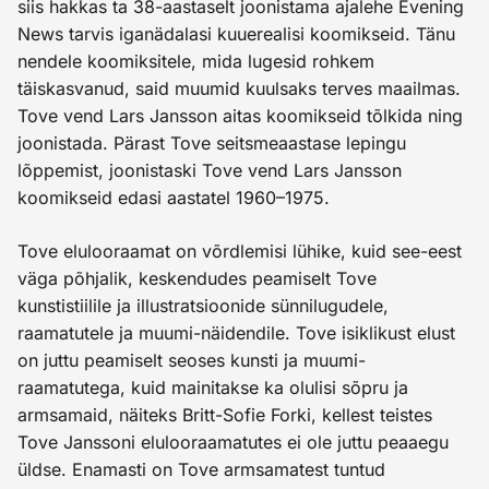
siis hakkas ta 38-aastaselt joonistama ajalehe Evening
News tarvis iganädalasi kuuerealisi koomikseid. Tänu
nendele koomiksitele, mida lugesid rohkem
täiskasvanud, said muumid kuulsaks terves maailmas.
Tove vend Lars Jansson aitas koomikseid tõlkida ning
joonistada. Pärast Tove seitsmeaastase lepingu
lõppemist, joonistaski Tove vend Lars Jansson
koomikseid edasi aastatel 1960–1975.
Tove elulooraamat on võrdlemisi lühike, kuid see-eest
väga põhjalik, keskendudes peamiselt Tove
kunstistiilile ja illustratsioonide sünnilugudele,
raamatutele ja muumi-näidendile. Tove isiklikust elust
on juttu peamiselt seoses kunsti ja muumi-
raamatutega, kuid mainitakse ka olulisi sõpru ja
armsamaid, näiteks Britt-Sofie Forki, kellest teistes
Tove Janssoni elulooraamatutes ei ole juttu peaaegu
üldse. Enamasti on Tove armsamatest tuntud