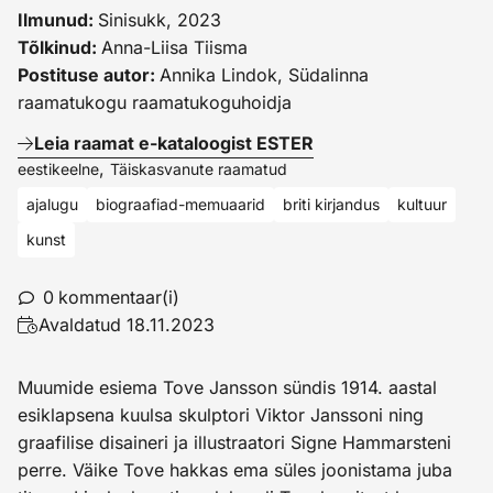
Ilmunud:
Sinisukk, 2023
Tõlkinud:
Anna-Liisa Tiisma
Postituse autor:
Annika Lindok, Südalinna
raamatukogu raamatukoguhoidja
Leia raamat e-kataloogist ESTER
,
eestikeelne
Täiskasvanute raamatud
ajalugu
biograafiad-memuaarid
briti kirjandus
kultuur
kunst
0
kommentaar(i)
Avaldatud
18.11.2023
Muumide esiema Tove Jansson sündis 1914. aastal
esiklapsena kuulsa skulptori Viktor Janssoni ning
graafilise disaineri ja illustraatori Signe Hammarsteni
perre. Väike Tove hakkas ema süles joonistama juba