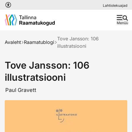
Liigu edasi põhisisu juurde
Lahtiolekuajad
Menüü
Tove Jansson: 106
Avaleht
Raamatublogi
illustratsiooni
Tove Jansson: 106
illustratsiooni
Paul Gravett