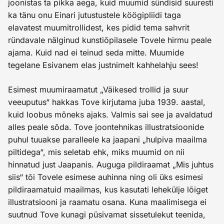
joonistas ta pikka aega, kuid muumid sündisid suuresti
ka tänu onu Einari jutustustele köögipliidi taga
elavatest muumitrollidest, kes pidid tema sahvrit
ründavale nälginud kunstiõpilasele Tovele hirmu peale
ajama. Kuid nad ei teinud seda mitte. Muumide
tegelane Esivanem elas justnimelt kahhelahju sees!
Esimest muumiraamatut „Väikesed trollid ja suur
veeuputus“ hakkas Tove kirjutama juba 1939. aastal,
kuid loobus mõneks ajaks. Valmis sai see ja avaldatud
alles peale sõda. Tove joontehnikas illustratsioonide
puhul tuuakse paralleele ka jaapani „hulpiva maailma
piltidega“, mis seletab ehk, miks muumid on nii
hinnatud just Jaapanis. Auguga pildiraamat „Mis juhtus
siis“ tõi Tovele esimese auhinna ning oli üks esimesi
pildiraamatuid maailmas, kus kasutati lehekülje lõiget
illustratsiooni ja raamatu osana. Kuna maalimisega ei
suutnud Tove kunagi püsivamat sissetulekut teenida,