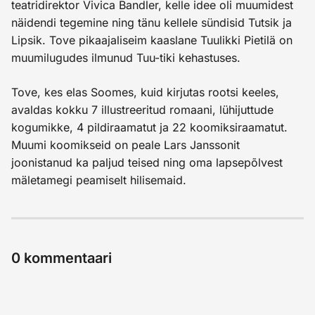
teatridirektor Vivica Bandler, kelle idee oli muumidest
näidendi tegemine ning tänu kellele sündisid Tutsik ja
Lipsik. Tove pikaajaliseim kaaslane Tuulikki Pietilä on
muumilugudes ilmunud Tuu-tiki kehastuses.
Tove, kes elas Soomes, kuid kirjutas rootsi keeles,
avaldas kokku 7 illustreeritud romaani, lühijuttude
kogumikke, 4 pildiraamatut ja 22 koomiksiraamatut.
Muumi koomikseid on peale Lars Janssonit
joonistanud ka paljud teised ning oma lapsepõlvest
mäletamegi peamiselt hilisemaid.
0
kommentaari