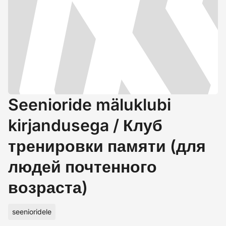
Seenioride mäluklubi
kirjandusega / Клуб
тренировки памяти (для
людей почтенного
возраста)
seenioridele