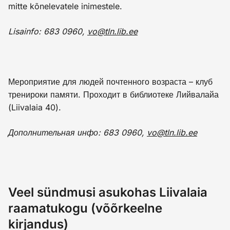
mitte kõnelevatele inimestele.
Lisainfo: 683 0960,
vo@tln.lib.ee
Мероприятие для людей почтенного возраста – клуб
тренироки памяти. Проходит в библиотеке Лийвалайа
(Liivalaia 40).
Дополнительная инфо: 683 0960,
vo@tln.lib.ee
Veel sündmusi asukohas Liivalaia
raamatukogu (võõrkeelne
kirjandus)