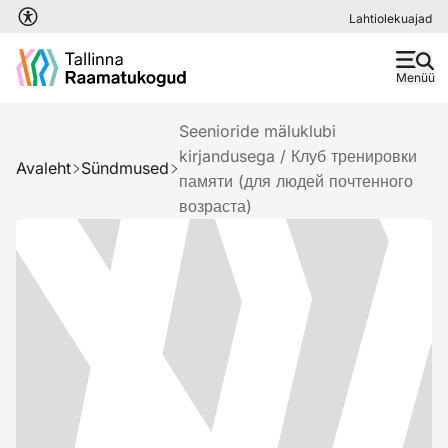
Liigu edasi põhisisu juurde
Lahtiolekuajad
Menüü
Seenioride mäluklubi
kirjandusega / Клуб тренировки
Avaleht
Sündmused
памяти (для людей почтенного
возраста)