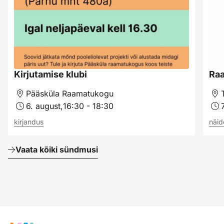
Kirjutamise klubi
Raa
Pääsküla Raamatukogu
6. august,
16:30 - 18:30
kirjandus
näi
Vaata kõiki sündmusi