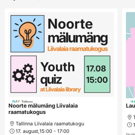
Noorte mälumäng Liivalaia
La
raamatukogus
Tallinna Liivalaia raamatukogu
17. august,
15:00 - 17:00
lau