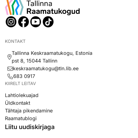
KONTAKT
Tallinna Keskraamatukogu, Estonia
pst 8, 15044 Tallinn
keskraamatukogu@tln.lib.ee
683 0917
KIIRELT LEITAV
Lahtiolekuajad
Üldkontakt
Tähtaja pikendamine
Raamatublogi
Liitu uudiskirjaga