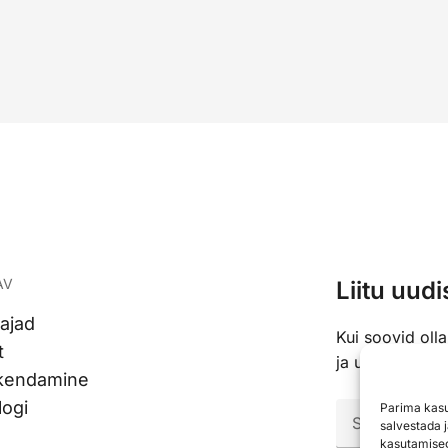
AV
Liitu uudi
ajad
Kui soovid oll
t
ja uudistega, si
ikendamine
ogi
Parima kasu
Email
(Require
salvestada 
kasutamiseg