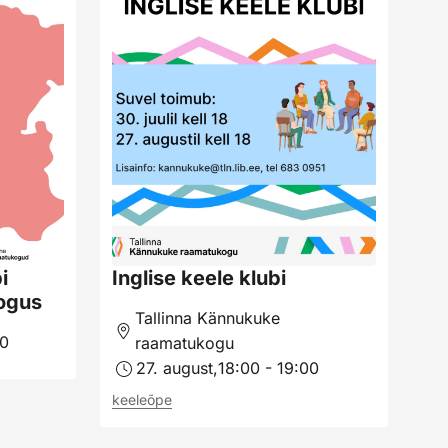
i
Inglise keele klubi
ogus
Tallinna Kännukuke
00
raamatukogu
27. august,
18:00 - 19:00
keeleõpe