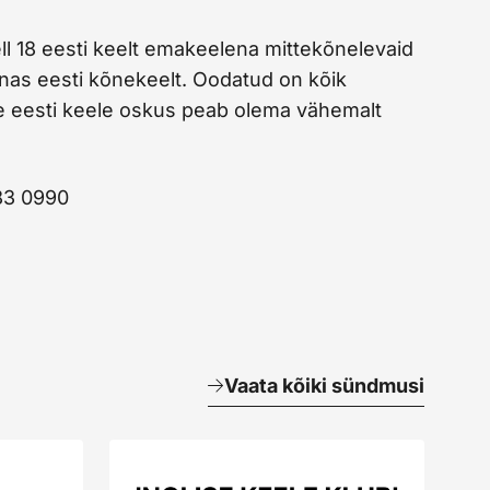
ll 18 eesti keelt emakeelena mittekõnelevaid
nas eesti kõnekeelt. Oodatud on kõik
e eesti keele oskus peab olema vähemalt
683 0990
Vaata kõiki sündmusi