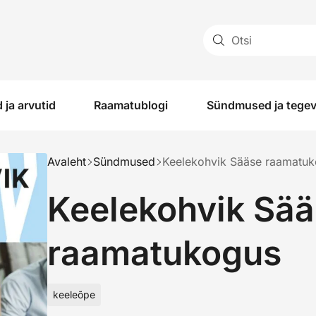
Otsi
 ja arvutid
Raamatublogi
Sündmused ja tege
Avaleht
Sündmused
Keelekohvik Sääse raamatu
Keelekohvik Sä
raamatukogus
keeleõpe