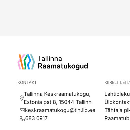
KONTAKT
KIIRELT LEIT
Tallinna Keskraamatukogu,
Lahtioleku
Estonia pst 8, 15044 Tallinn
Üldkontak
keskraamatukogu@tln.lib.ee
Tähtaja p
683 0917
Raamatubl