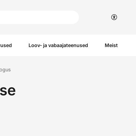
vused
Loov- ja vabaajateenused
Meist
kogus
äse