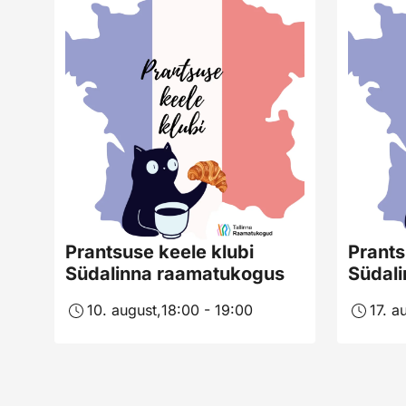
Prantsuse keele klubi
Prants
Südalinna raamatukogus
Südal
10. august,
18:00 - 19:00
17. a