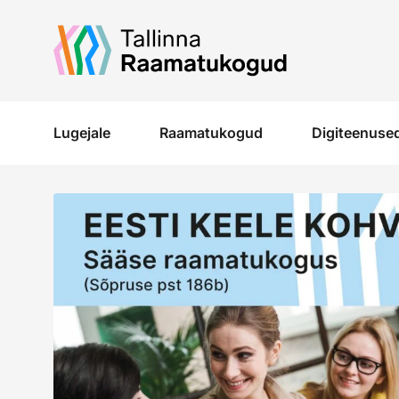
Liigu edasi põhisisu juurde
Lugejale
Raamatukogud
Digiteenused