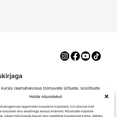
skirjaga
a kursis raamatukogus toimuvate ürituste, koolituste
is liitu meie uudiskirjaga.
Halda nõusolekut
tuskogemuse tagamiseks kasutame küpsiseid, mis aitavad meil
d)
ja kasutada sinu seadmega seotud andmeid. Nõustudes küpsiste
a, lubad meil koguda teavet sinu veebilehe kasutamise kohta, näiteks