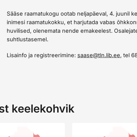
Sääse raamatukogu ootab neljapäeval, 4. juunil ke
inimesi raamatukokku, et harjutada vabas õhkkon
huvilised, olenemata nende emakeelest. Osalejat
suhtlustasemel.
Lisainfo ja registreerimine:
saase@tln.lib.ee
, tel 
st keelekohvik